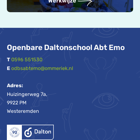
Werkwijze
Openbare Daltonschool Abt Emo
T
0596 551530
E
odbsabtemo@ommeriek.nl
Adres:
Huizingerweg 7a
,
9922 PM
Westeremden